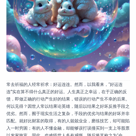
常去祈福的人经常祈求：好运连连。然而，以我看来，“好运连
连”实在算不得什么真正的好运。人生真正之幸运，在于正确的反
馈，即做正确的行动产生好的结果，错误的行动产生不幸的后果。
何以见得？因世人常以结果论英雄，随后以结果之好坏反推手段之
优劣。然而，囿于现实生活之复杂，手段的优劣与结果的好坏并非
匹配。就好比财富的取得，有的人兢兢业业，磨练技艺，却可能陷
入一时穷困；有的人不懂金融，却能够误打误撞买到一支上等股票
以发家致富。因此，也难怪世人多有感慨，随后将其称之为“命