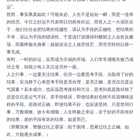
运”。
然而，事实果真如此？可能未必。人生不是短短一瞬，而是一连串
的经历。今日之好运不代表明日仍然有好运。而世人之一大误区在
于，他们往往会把结果的优越性，误认为手段的正确性，把结果的
不幸，误认为手段的错误性。于是误打误撞得到横财之人会折反赌
场，而最终输光身家；兢兢业业之人放弃技艺，而兜兜转转以致一
事无成。
有时，一时的好运，反而成为灾祸的开端。人们常常感慨失败乃成
功之母，却很少有人关注这另外一面。
人之行事，一边要关注结果，但另一边要思考手段。当取得了好的
结果，应当静下心来思考手段是否合理，是否正确，是否仅仅是运
气因素？若未成功，也应该思考路径和方法，思考到底是路径错了
还是仅仅是运气不好。若手段错误，即使结果好也绝不应该继续这
样的手段。若路径正确，即使结果不好，也应该坚持。只是世间行
事，万般艰难。故今有感慨：人生终极之幸运，在于好的手段有好
的结果，差的手段有坏的结果。如是而已。
（荣耀加身，警惕过往之谬误；陷于困境，思索过往之正确。如
此，方能逐步成事。）