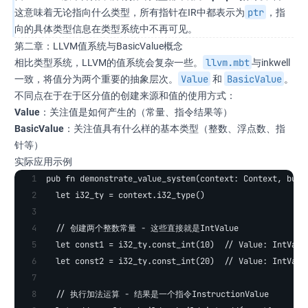
ptr
这意味着无论指向什么类型，所有指针在IR中都表示为
，指
向的具体类型信息在类型系统中不再可见。
第二章：LLVM值系统与BasicValue概念
llvm.mbt
相比类型系统，LLVM的值系统会复杂一些。
与inkwell
Value
BasicValue
一致，将值分为两个重要的抽象层次。
和
。
不同点在于在于区分值的创建来源和值的使用方式：
Value
：关注值是如何产生的（常量、指令结果等）
BasicValue
：关注值具有什么样的基本类型（整数、浮点数、指
针等）
实际应用示例
pub fn demonstrate_value_system(context: Context, buil
  let i32_ty = context.i32_type()
  // 创建两个整数常量 - 这些直接就是IntValue
  let const1 = i32_ty.const_int(10)  // Value: IntValu
  let const2 = i32_ty.const_int(20)  // Value: IntValu
  // 执行加法运算 - 结果是一个指令InstructionValue