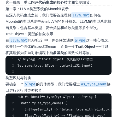
这一成果，重点阐述
代码生成
的核心技术和实现细节。
第一章：LLVM类型系统的Moonbit表示
llvm.mbt
在深入代码生成之前，我们需要首先理解
如何在
Moonbit的类型系统中表示LLVM的各种概念。LLVM的类型系统相
当复杂，包含基本类型、复合类型和函数类型等多个层次。
Trait Object：类型的抽象表示
llvm.mbt
&Type
在
的API设计中，你会频繁遇到
这一核心概念。
这并非一个具体的struct或enum，而是一个
Trait Object
——可以
将其理解为面向对象编程中
抽象基类
的函数式对等物。
// &Type是一个trait object，代表任意LLVM类型
let some_type: &Type = context.i32_type()
类型识别与转换
&Type
as_type_enum
要确定一个
的具体类型，我们需要通过
接
口进行运行时类型检查：
pub fn identify_type(ty: &Type) -> String {
  match ty.as_type_enum() {
    IntType(int_ty) => "Integer type with \{int_ty.get
    FloatType(float_ty) => "Floating point type"