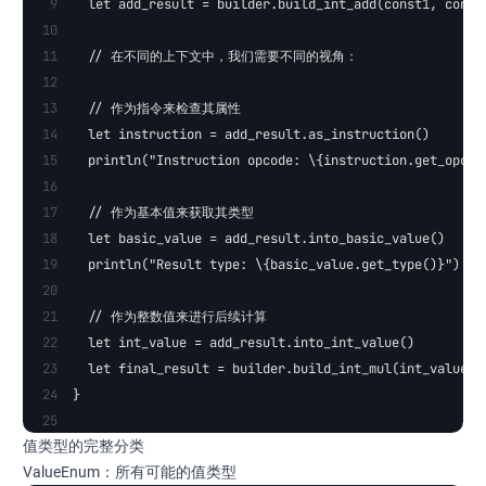
  let add_result = builder.build_int_add(const1, const
  // 在不同的上下文中，我们需要不同的视角：
  // 作为指令来检查其属性
  let instruction = add_result.as_instruction()
  println("Instruction opcode: \{instruction.get_opcod
  // 作为基本值来获取其类型
  let basic_value = add_result.into_basic_value()
  println("Result type: \{basic_value.get_type()}")
  // 作为整数值来进行后续计算
  let int_value = add_result.into_int_value()
  let final_result = builder.build_int_mul(int_value, 
}
值类型的完整分类
ValueEnum：所有可能的值类型