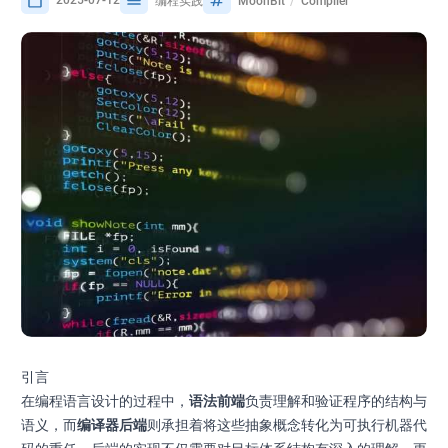
编程实践
MoonBit
Compiler
引言
在编程语言设计的过程中，
语法前端
负责理解和验证程序的结构与
语义，而
编译器后端
则承担着将这些抽象概念转化为可执行机器代