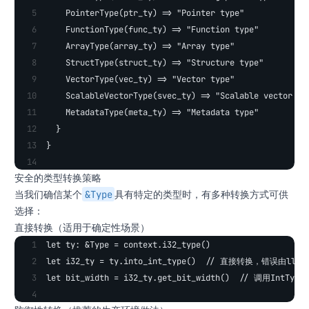
    PointerType(ptr_ty) => "Pointer type"
    FunctionType(func_ty) => "Function type"
    ArrayType(array_ty) => "Array type"
    StructType(struct_ty) => "Structure type"
    VectorType(vec_ty) => "Vector type"
    ScalableVectorType(svec_ty) => "Scalable vector ty
    MetadataType(meta_ty) => "Metadata type"
  }
}
安全的类型转换策略
&Type
当我们确信某个
具有特定的类型时，有多种转换方式可供
选择：
直接转换（适用于确定性场景）
let ty: &Type = context.i32_type()
let i32_ty = ty.into_int_type()  // 直接转换，错误由llvm
let bit_width = i32_ty.get_bit_width()  // 调用IntTy