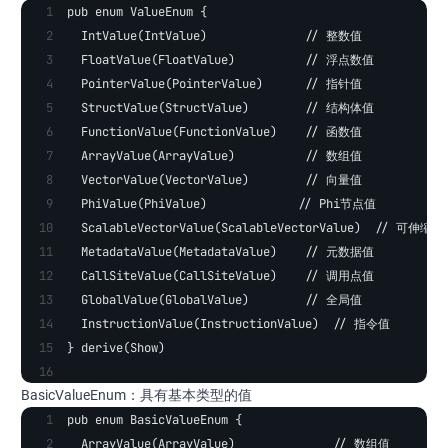
pub enum ValueEnum {
  IntValue(IntValue)              // 整数值
  FloatValue(FloatValue)          // 浮点数值
  PointerValue(PointerValue)      // 指针值
  StructValue(StructValue)        // 结构体值
  FunctionValue(FunctionValue)    // 函数值
  ArrayValue(ArrayValue)          // 数组值
  VectorValue(VectorValue)        // 向量值
  PhiValue(PhiValue)             // Phi节点值
  ScalableVectorValue(ScalableVectorValue)  // 可伸缩
  MetadataValue(MetadataValue)    // 元数据值
  CallSiteValue(CallSiteValue)    // 调用点值
  GlobalValue(GlobalValue)        // 全局值
  InstructionValue(InstructionValue)  // 指令值
} derive(Show)
BasicValueEnum：具有基本类型的值
pub enum BasicValueEnum {
  ArrayValue(ArrayValue)              // 数组值