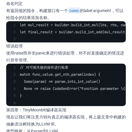
命名约定
name
有返回值的指令，构建接口有一个
的label argument，可以
给指令的结果添加名称。
let mul_result = builder.build_int_mul(lhs, rhs, name=
let final_result = builder.build_int_add(mul_result, o
错误处理
使用raise而并非panic来进行错误处理，对不好直接确定的情况进
行异常管理。
// 对可能失败的操作进行检查
match func_value.get_nth_param(index) {
  Some(param) => param.into_int_value()
  None => raise CodeGenError("Function parameter \{ind
}
第四章：TinyMoonbit编译器实现
现在让我们将注意力转向真正的编译器实现，将上篇文章中构建的
抽象语法树转换为LLVM IR。
类型映射：从Parser到LLVM