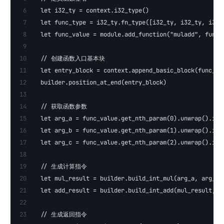
  let i32_ty = context.i32_type()
  let func_type = i32_ty.fn_type([i32_ty, i32_ty, i32_
  let func_value = module.add_function("muladd", func_
  // 创建函数入口基本块
  let entry_block = context.append_basic_block(func_va
  builder.position_at_end(entry_block)
  // 获取函数参数
  let arg_a = func_value.get_nth_param(0).unwrap().int
  let arg_b = func_value.get_nth_param(1).unwrap().int
  let arg_c = func_value.get_nth_param(2).unwrap().int
  // 生成计算指令
  let mul_result = builder.build_int_mul(arg_a, arg_b)
  let add_result = builder.build_int_add(mul_result, a
  // 生成返回指令