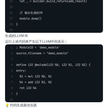
  let _ = builder.build_return(add_result)
  // 输出生成的IR
  module.dump()
}
生成的LLVM IR
运行上述代码将产生以下LLVM中间表示：
; ModuleID = 'demo_module'
source_filename = "demo_module"
define i32 @muladd(i32 %0, i32 %1, i32 %2) {
entry:
  %3 = mul i32 %0, %1
  %4 = add i32 %3, %2
  ret i32 %4
}
💡 代码生成最佳实践