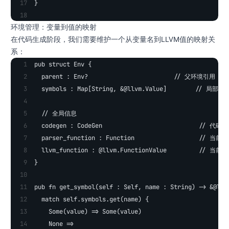
}
环境管理：变量到值的映射
在代码生成阶段，我们需要维护一个从变量名到LLVM值的映射关
系：
pub struct Env {
  parent : Env?                        // 父环境引用
  symbols : Map[String, &@llvm.Value]        // 局部
  // 全局信息
  codegen : CodeGen                           // 代
  parser_function : Function                  // 当前
  llvm_function : @llvm.FunctionValue         // 当
}
pub fn get_symbol(self : Self, name : String) -> &@llv
  match self.symbols.get(name) {
    Some(value) => Some(value)
    None => 