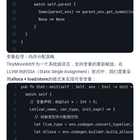
      match self.parent {
        Some(parent_env) => parent_env.get_symbol(name
        None => None
      }
  }
}
变量处理：内存分配策略
TinyMoonbit作为一个系统级语言，支持变量的重新赋值。在
LLVM IR的SSA（Static Single Assignment）形式中，我们需要采
用
alloca + load/store
的模式来实现可变变量：
pub fn Stmt::emit(self : Self, env : Env) -> Unit rais
  match self {
    // 变量声明：例如let x : Int = 5;
    Let(var_name, var_type, init_expr) => {
      // 转换类型并分配栈空间
      let llvm_type = env.codegen.convert_type(var_typ
      let alloca = env.codegen.builder.build_alloca(ll