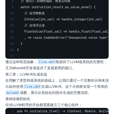
  // 模式3：防御性编程，检查后转换
  match instruction_result.as_value_enum() {
    // 处理整数值
    IntValue(int_val) => handle_integer(int_val)
    // 处理浮点值
    FloatValue(float_val) => handle_float(float_val)
    _ => raise CodeGenError("Unexpected value type")
  }
}
llvm.mbt
通过这种双层抽象，
既保持了LLVM值系统的完整性，
又为Moonbit开发者提供了直观易用的接口。
第三章：LLVM IR生成实战
在理解了类型和值系统的基础上，让我们通过一个完整的示例来演
llvm.mbt
示如何使用
生成LLVM IR。这个示例将实现一个简单的
muladd
函数，展示从初始化到指令生成的完整流程。
基础设施初始化
任何LLVM程序的开始都需要建立三个核心组件：
pub fn initialize_llvm() -> (Context, Module, Builder)