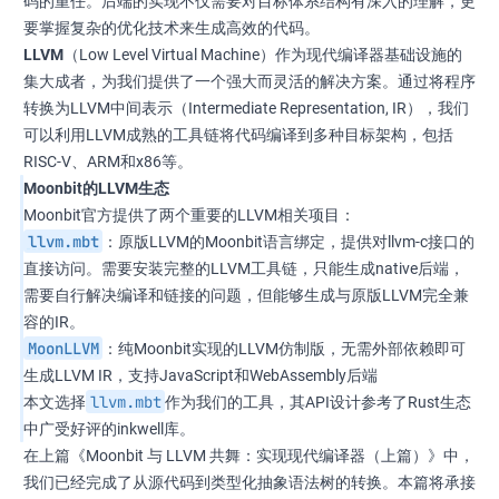
码的重任。后端的实现不仅需要对目标体系结构有深入的理解，更
要掌握复杂的优化技术来生成高效的代码。
LLVM
（Low Level Virtual Machine）作为现代编译器基础设施的
集大成者，为我们提供了一个强大而灵活的解决方案。通过将程序
转换为LLVM中间表示（Intermediate Representation, IR），我们
可以利用LLVM成熟的工具链将代码编译到多种目标架构，包括
RISC-V、ARM和x86等。
Moonbit的LLVM生态
Moonbit官方提供了两个重要的LLVM相关项目：
llvm.mbt
：原版LLVM的Moonbit语言绑定，提供对llvm-c接口的
直接访问。需要安装完整的LLVM工具链，只能生成native后端，
需要自行解决编译和链接的问题，但能够生成与原版LLVM完全兼
容的IR。
MoonLLVM
：纯Moonbit实现的LLVM仿制版，无需外部依赖即可
生成LLVM IR，支持JavaScript和WebAssembly后端
llvm.mbt
本文选择
作为我们的工具，其API设计参考了Rust生态
中广受好评的inkwell库。
在上篇《Moonbit 与 LLVM 共舞：实现现代编译器（上篇）》中，
我们已经完成了从源代码到类型化抽象语法树的转换。本篇将承接