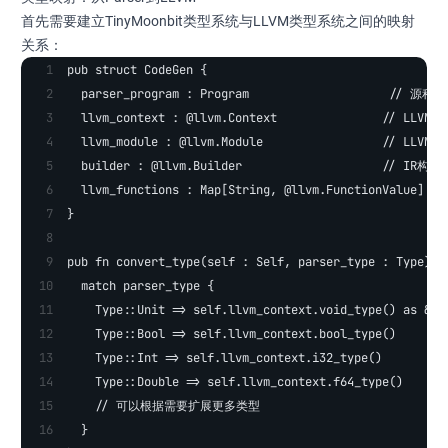
首先需要建立TinyMoonbit类型系统与LLVM类型系统之间的映射
关系：
pub struct CodeGen {
  parser_program : Program                    // 源
  llvm_context : @llvm.Context               // LLVM
  llvm_module : @llvm.Module                 // LLVM模
  builder : @llvm.Builder                    // IR构建
  llvm_functions : Map[String, @llvm.FunctionValue]
}
pub fn convert_type(self : Self, parser_type : Type) -
  match parser_type {
    Type::Unit => self.llvm_context.void_type() as &@l
    Type::Bool => self.llvm_context.bool_type()
    Type::Int => self.llvm_context.i32_type()  
    Type::Double => self.llvm_context.f64_type()
    // 可以根据需要扩展更多类型
  }