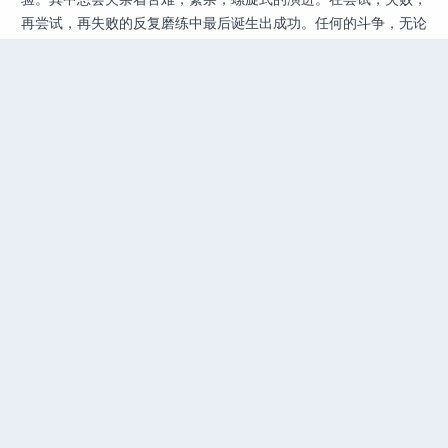
再尝试，再失败的反复磨练中最后诞生出成功。任何的斗争，无论
是那种形式，都不是请客吃饭，不是做文章，不是绘画绣花，不会
那样轻松，雅致，从容不迫，文质彬彬，温良恭俭让。
而这，也是所谓“放弃幻想，准备斗争”的真正含义。
幻想与斗争
https://ziyue.cafe/posts/illusion-and-struggle/
Author
Published at
License
Kaida Amethyst
2026-03-05
CC BY-NC-SA 4.0
寄存器分配 - 线性扫描（Linear Scan）
2025年度总结