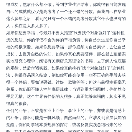
得成功，然后什么都不做，等到学业生涯结束，你就很有可能发现
自己的成就就仅仅是高考考了一个还不错的分数。而我自己在毕业
这么多年之后，看到的只有一个不错的高考分数其它什么也没有的
人，实在是太多太多了。
如果你想要幸福，你最好不要太指望“只要找个对象就好了”这种粗
浅的想法。你的伴侣不会为你的幸福负责，你自己永远是你自己幸
福的终极来源。如果你想要幸福，那你必须向自己索求，去让自己
成长，去提升自己的认知。如果你真心想要陪伴，那么就去踏踏实
实地研究心理学，阅读有关亲密关系理论的书籍，去了解人性底层
的规律，然后付诸实践。如果你真的抱有“找个对象就好了”这种想
法，你很容易误入歧途，例如你可能会使用一些不正确的手段去获
得一个伴侣，譬如说砸钱、讨好，欺骗等等；但这与获得幸福毫无
关系，你仍旧不懂人性的底层规律，当遇到重大问题时，你仍然会
手足无措。这个世界有伴侣的人很多，真正能够幸福的，其实不见
得真的很多。
任何的斗争，不管是学业上斗争，事业上的斗争，亦或者是情感上
的斗争，都不可能是一帆风顺，自然而然的。它涉及到底层认知的
觉醒，例如对事物本质规律的探讨，或者反复实践总结出来的经
验。其中总会夹杂着苦难，繁杂，螺旋式的演进。在尝试，失败，