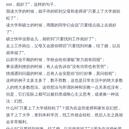
xxx，就好了”，这样的句子。
我读大学的时候，就不停的听到父母和老师讲“只要上了大学就轻
松了”；
读大学和硕士的时候，周围的同学们会说“只要绩点搞上去就好
了”；
硕士快毕业那会儿，就听到“只要找到工作就好了”；
走上工作岗位，父母又会跟你唠叨“只要找到对象，结了婚，以后
就幸福了”。
以前学业不顺的时候，学校会给你灌输“努力就有回报”；
事业遇到挫折的时候，有人会告诉你“没有功劳也有苦劳”；
情感遇到问题的时候，总有人会安慰你“但行好事，莫问前程”；
这样的例子太多太多了，数不胜数，这也是日常生活中的绝大多数
人的绝大多数想法。这些想法与所谓的神和宗教一点关系也没有，
但是，它们实际上都可以被归类成唯心主义思考，或者换一种说
法：幻想。
什么叫“只要上了大学就轻松了”？因为在这些老师和家长在幻想，
孩子上了大学，拿到本科学历，找工作就会轻松，然后人生之路就
会非常顺利。
什么叫“只要找到对象，结了婚，以后就幸福了”？因为在这些长辈