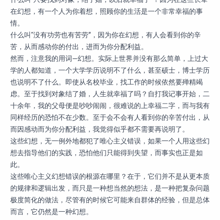
在幻想，有一个人为你着想，照顾你的生活是一个非常幸福的事
情。
什么叫“没有功劳也有苦劳”，因为你在幻想，有人会看到你的辛
苦，从而感动你的付出，进而为你分配利益。
然而，注意我的用词—幻想。实际上世界并没有那么简单，上过大
学的人都知道，一个大学学历说明不了什么，甚至硕士，博士学历
也说明不了什么。即使从名校毕业，找工作的时候依然要殚精竭
虑。至于找到对象结了婚，人生就幸福了吗？自打我记事开始，二
十余年，我的父母便是吵吵闹闹，很难说的上幸福二字，而与我有
同样经历的恐怕不在少数。至于会不会有人看到你的辛苦付出，从
而因感动而为你分配利益，我觉得似乎都不需要再说明了。
这些幻想，无一例外地都犯了唯心主义错误，如果一个人用这些幻
想去指导他们的实践，恐怕他们只能得到失望，而事实也正是如
此。
这些唯心主义幻想错误的根源在哪里？在于，它们并不是从更本质
的规律和逻辑出发，而只是一种想当然的想法，是一种把复杂问题
极度简化的做法，尽管有的时候它可能来自群体的经验，但是总体
而言，它仍然是一种幻想。