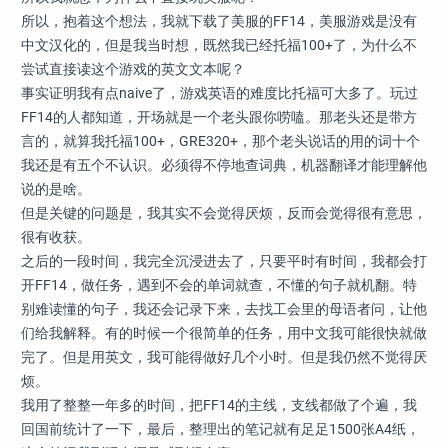
所以，抱着这个想法，我就下载了美服的FF14，美服游戏是没有
中文汉化的，但是我当时想，既然我已经托福100+了，为什么不
尝试直接读这个游戏的英文文本呢？
事实证明我有点naive了，游戏英语的难度比托福可大多了。玩过
FF14的人都知道，开场就是一个老头跟你唠嗑。那老头还是带方
言的，就算我托福100+，GRE320+，那个老头说话的用的词十个
我还是有五个不认识。必须得不停地查词典，机器翻译才能理解他
说的是啥。
但是关键的问题是，我其实不会觉得厌烦，反而会觉得很有意思，
很有收获。
之后的一段时间，我完全沉浸进去了，只要平时有时间，我都会打
开FF14，做任务，遇到不会的单词就查，不懂的句子就机翻。特
别难读懂的句子，我还会记录下来，去找工会里的母语者问，让他
们给我解释。有的时候一个很简单的任务，用中文我可能很快就做
完了。但是用英文，我可能得做好几个小时。但是我仍然不觉得厌
烦。
我用了整整一年多的时间，把FF14的主线，支线都做了个遍，我
回国前统计了一下，最后，整理出的笔记就有足足1500张A4纸，