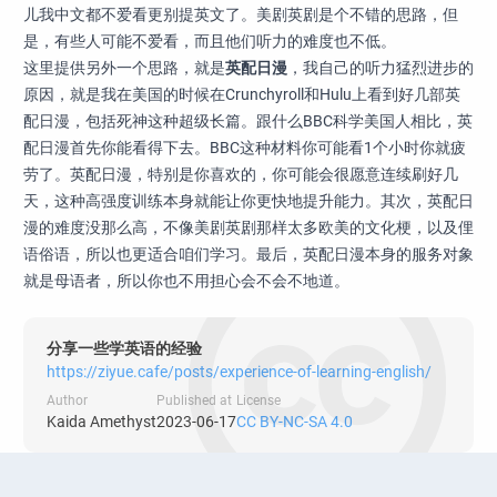
儿我中文都不爱看更别提英文了。美剧英剧是个不错的思路，但
是，有些人可能不爱看，而且他们听力的难度也不低。
这里提供另外一个思路，就是
英配日漫
，我自己的听力猛烈进步的
原因，就是我在美国的时候在Crunchyroll和Hulu上看到好几部英
配日漫，包括死神这种超级长篇。跟什么BBC科学美国人相比，英
配日漫首先你能看得下去。BBC这种材料你可能看1个小时你就疲
劳了。英配日漫，特别是你喜欢的，你可能会很愿意连续刷好几
天，这种高强度训练本身就能让你更快地提升能力。其次，英配日
漫的难度没那么高，不像美剧英剧那样太多欧美的文化梗，以及俚
语俗语，所以也更适合咱们学习。最后，英配日漫本身的服务对象
就是母语者，所以你也不用担心会不会不地道。
分享一些学英语的经验
https://ziyue.cafe/posts/experience-of-learning-english/
Author
Published at
License
Kaida Amethyst
2023-06-17
CC BY-NC-SA 4.0