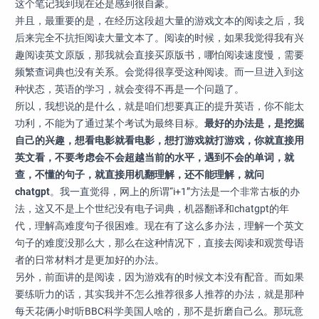
这个笔记我到现在还是感到很自豪。
并且，最重要的是，在经历这段超大量的游戏文本的阅读之后，我
后来完全不抗拒阅读大量文本了。阅读的时候，如果我觉得我有兴
趣阅读英文原版，那我就会直接买原版书，哪怕阅读速度慢，需要
频繁查词典也没有关系。会觉得很享受这种阅读。而一旦进入到这
种状态，英语的学习，就会变得不再是一个问题了。
所以，我想说的是什么，就是咱们想要真正的提升英语，你不能太
功利，不能为了通过某个考试为最终目标。
最好的办法是，是挖掘
自己的兴趣，想看电影就看电影，想打游戏就打游戏，你就直接用
英文看，不要考虑会不会超越当前的水平，遇到不会的单词，就
查，不懂的句子，就直接用机翻理解，还不能理解，就问
chatgpt
。我一直觉得，网上的所谓“i+1”方法是一个非常古板的办
法，这又不是上个世纪没有电子词典，机器翻译和chatgpt的年
代，理解高难度句子很困难。现在有了这么多办法，理解一个英文
句子的难度没那么大，那么在这种情况下，直接去阅读和观赏母语
者的日常材料才是更加好的办法。
另外，前面讲的是阅读，因为游戏有的时候文本没有配音。而如果
要练听力的话，其实我并不怎么推荐很多人推荐的办法，就是那种
每天花俩小时听BBC科学美国人啥的，那不是折磨自己么。那玩意