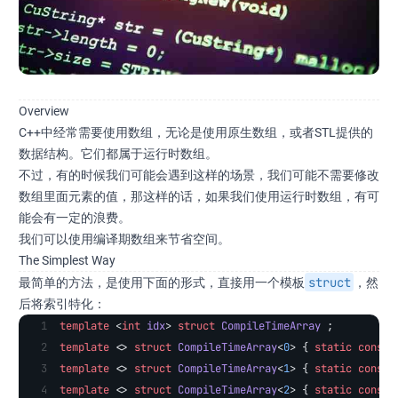
Overview
C++中经常需要使用数组，无论是使用原生数组，或者STL提供的
数据结构。它们都属于运行时数组。
不过，有的时候我们可能会遇到这样的场景，我们可能不需要修改
数组里面元素的值，那这样的话，如果我们使用运行时数组，有可
能会有一定的浪费。
我们可以使用编译期数组来节省空间。
The Simplest Way
struct
最简单的方法，是使用下面的形式，直接用一个模板
，然
后将索引特化：
template
 <
int
 idx
> 
struct
 CompileTimeArray
 ;
template
 <> 
struct
 CompileTimeArray
<
0
> { 
static
 const
 
template
 <> 
struct
 CompileTimeArray
<
1
> { 
static
 const
 
template
 <> 
struct
 CompileTimeArray
<
2
> { 
static
 const
 