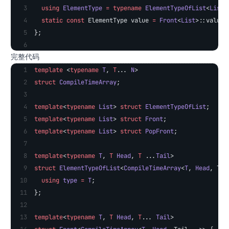
  using
 ElementType
 =
 typename
 ElementTypeOfList
<
List
>
  static
 const
 ElementType value 
=
 Front
<
List
>::value;
};
完整代码
template
 <
typename
 T
, 
T
... 
N
>
struct
 CompileTimeArray
;
template
<
typename
 List
> 
struct
 ElementTypeOfList
;
template
<
typename
 List
> 
struct
 Front
;
template
<
typename
 List
> 
struct
 PopFront
;
template
<
typename
 T
, 
T
 Head
, 
T
 ...
Tail
>
struct
 ElementTypeOfList
<
CompileTimeArray
<
T
, 
Head
, Tai
  using
 type
 =
 T
;
};
template
<
typename
 T
, 
T
 Head
, 
T
... 
Tail
>