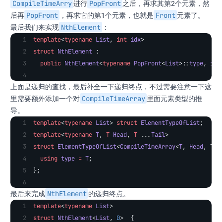
CompileTimeArry
PopFront
进行
之后，再求其第2个元素，然
PopFront
Front
后再
，再求它的第1个元素，也就是
元素了。
NthElement
最后我们来实现
：
template
<
typename
 List
, 
int
 idx
>
struct
 NthElement
 : 
  public
 NthElement
<
typename
 PopFront
<
List
>::
type
, 
idx
上面是递归的查找，最后补全一下递归终点，不过需要注意一下这
CompileTimeArray
里需要额外添加一个对
里面元素类型的推
导。
template
<
typename
 List
> 
struct
 ElementTypeOfList
;
template
<
typename
 T
, 
T
 Head
, 
T
 ...
Tail
>
struct
 ElementTypeOfList
<
CompileTimeArray
<
T
, 
Head
, Tai
  using
 type
 =
 T
;
};
NthElement
最后来完成
的递归终点。
template
<
typename
 List
>
struct
 NthElement
<
List
, 
0
>  {