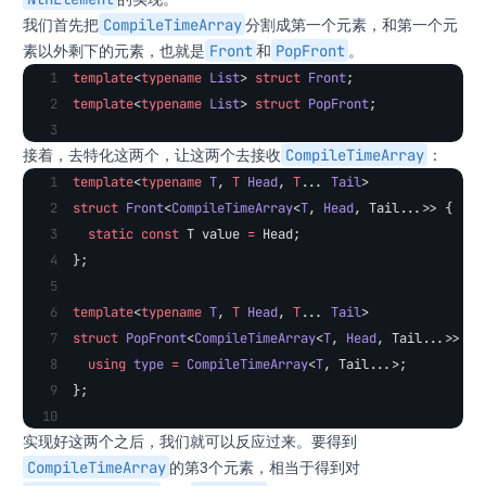
CompileTimeArray
我们首先把
分割成第一个元素，和第一个元
Front
PopFront
素以外剩下的元素，也就是
和
。
template
<
typename
 List
> 
struct
 Front
;
template
<
typename
 List
> 
struct
 PopFront
;
CompileTimeArray
接着，去特化这两个，让这两个去接收
：
template
<
typename
 T
, 
T
 Head
, 
T
... 
Tail
>
struct
 Front
<
CompileTimeArray
<
T
, 
Head
, Tail...>> {
  static
 const
 T value 
=
 Head;
};
template
<
typename
 T
, 
T
 Head
, 
T
... 
Tail
>
struct
 PopFront
<
CompileTimeArray
<
T
, 
Head
, Tail...>> {
  using
 type
 =
 CompileTimeArray
<
T
, Tail...>;
};
实现好这两个之后，我们就可以反应过来。要得到
CompileTimeArray
的第3个元素，相当于得到对