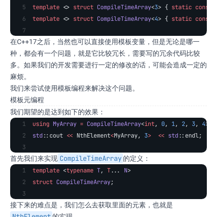
template
 <> 
struct
 CompileTimeArray
<
3
> { 
static
 const
 
template
 <> 
struct
 CompileTimeArray
<
4
> { 
static
 const
 
在C++17之后，当然也可以直接使用模板变量，但是无论是哪一
种，都会有一个问题，就是它比较冗长，需要写的冗余代码比较
多。如果我们的开发需要进行一定的修改的话，可能会造成一定的
麻烦。
我们来尝试使用模板编程来解决这个问题。
模板元编程
我们期望的是达到如下的效果：
using
 MyArray
 =
 CompileTimeArray
<
int
, 
0
, 
1
, 
2
, 
3
, 
4
>;
std
::cout 
<<
 NthElement
<
MyArray, 
3
>
  <<
 std
::endl;
  /
CompileTimeArray
首先我们来实现
的定义：
template
 <
typename
 T
, 
T
... 
N
>
struct
 CompileTimeArray
;
接下来的难点是，我们怎么去获取里面的元素，也就是
NthElement
的实现。