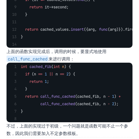
    return
 it->second;
  }
  return
 cached_values.
insert
({arg, 
func
(arg)}).first-
}
上面的函数实现完成后，调用的时候，要显式地使用
call_func_cached
​来进行调用：
int
 cached_fib
(
int
 n
) {
  if
 (n 
==
 1
 ||
 n 
==
 2
) {
    return
 1
;
  }
  return
 call_func_cached
(cached_fib, n 
-
 1
) 
+
         call_func_cached
(cached_fib, n 
-
 2
);
}
不过，上面的实现过于初级，一个问题就是函数可能不止一个参
数，因此我们需要加入不定参数模板。