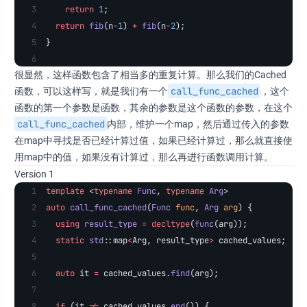
    return
 1
;
  return
 fib
(n
-
1
) 
+
 fib
(n
-
2
);
}
很显然，这样函数包含了相当多的重复计算。那么我们的Cached
call_func_cached
函数，可以这样写，就是我们有一个
​，这个
函数的第一个参数是函数，其余的参数是这个函数的参数，在这个
call_func_cached
​内部，维护一个map，然后通过传入的参数
在map中寻找是否已经计算过值，如果已经计算过，那么就直接使
用map中的值，如果没有计算过，那么再进行函数调用计算。
Version 1
template
 <
typename
 Func
, 
typename
 Arg
>
auto
 call_func_cached
(
Func
 func
, 
Arg
 arg
) {
  using
 result_type
 =
 decltype
(
func
(arg));
  static
 std
::map
<
Arg, result_type
>
 cached_values;
  auto
 it 
=
 cached_values.
find
(arg);
  if
 (it 
!=
 cached_values.
end
()) {