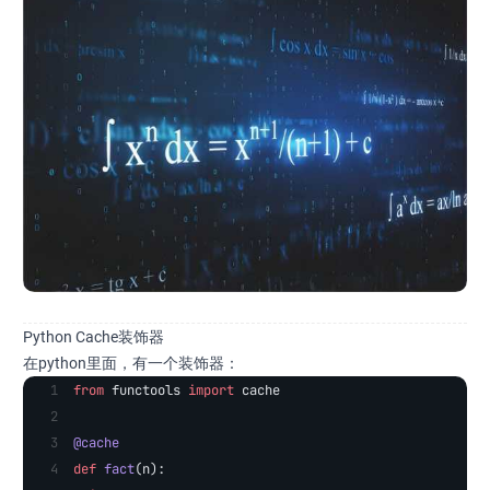
Python Cache装饰器
在python里面，有一个装饰器：
from
 functools 
import
 cache
@cache
def
 fact
(n):