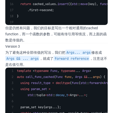
  return
 cached_values.
insert
({
std
::
move
(key), 
func
(ar
      .first->second;
}
但是仍然有问题，我们的目标是写出一个相对通用的cached
function，而一个函数的参数，可能有传引用等情况，而上面的函
数是传值的。
Version 3
Args... args
为了避免这种全部传值的写法，我们把
​修改成
Args && ... args
forward reference
​，就成了
​，注意这不
是右值引用。
template
 <
typename
 Func
, 
typename
... 
Args
>
auto
 call_func_cached
(
Func
 func
, 
Args
 &&
...
args
) {
  using
 result_type
 =
 decltype
(
func
(
std
::
forward
<
Args
>
  using
 param_set
 =
      std
::tuple
<
std
::
decay_t
<
Args
>
...
>
;
  param_set key{args...};