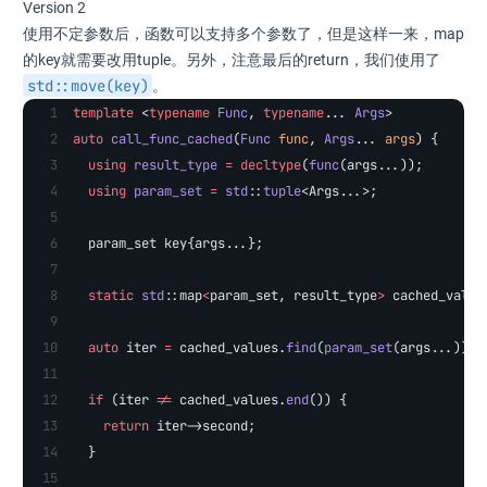
Version 2
使用不定参数后，函数可以支持多个参数了，但是这样一来，map
的key就需要改用tuple。另外，注意最后的return，我们使用了
std::move(key)
​。
template
 <
typename
 Func
, 
typename
... 
Args
>
auto
 call_func_cached
(
Func
 func
, 
Args
... 
args
) {
  using
 result_type
 =
 decltype
(
func
(args...));
  using
 param_set
 =
 std
::
tuple
<Args...>;
  param_set key{args...};
  static
 std
::map
<
param_set, result_type
>
 cached_value
  auto
 iter 
=
 cached_values.
find
(
param_set
(args...));
  if
 (iter 
!=
 cached_values.
end
()) {
    return
 iter->second;
  }