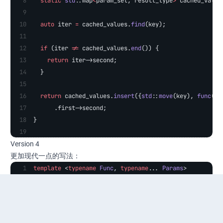
  static
 std
::map
<
param_set, result_type
>
 cached_value
  auto
 iter 
=
 cached_values.
find
(key);
  if
 (iter 
!=
 cached_values.
end
()) {
    return
 iter->second;
  }
  return
 cached_values.
insert
({
std
::
move
(key), 
func
(
st
      .first->second;
}
Version 4
更加现代一点的写法：
template
 <
typename
 Func
, 
typename
... 
Params
>
auto
 call_func_cached
(
Func
 fun
, 
Params
 &&
...
params
) {
  using
 param_set
 =
 std
::
tuple
<
std
::
remove_cvref_t
<
Par
  param_set key{params...};