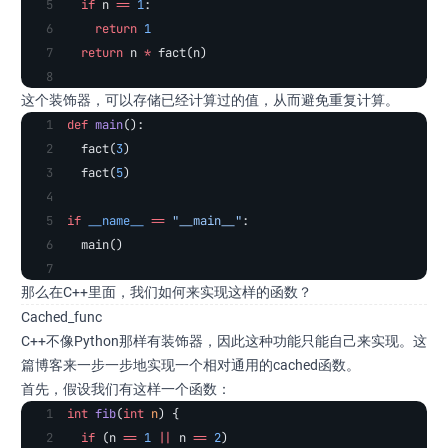
  if
 n 
==
 1
:
    return
 1
  return
 n 
*
 fact(n)
这个装饰器，可以存储已经计算过的值，从而避免重复计算。
def
 main
():
  fact(
3
)
  fact(
5
)
if
 __name__
 ==
 "__main__"
:
  main()
那么在C++里面，我们如何来实现这样的函数？
Cached_func
C++不像Python那样有装饰器，因此这种功能只能自己来实现。这
篇博客来一步一步地实现一个相对通用的cached函数。
首先，假设我们有这样一个函数：
int
 fib
(
int
 n
) {
  if
 (n 
==
 1
 ||
 n 
==
 2
)