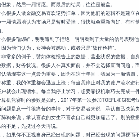
的假象，然后一厢情愿。而最后的结局，往往是崩盘。
什么很多人做金融交易喜欢逆势扛单，因为他们的逻辑不是建立
会一厢情愿地认为市场只是暂时受挫，很快就会重新向好。有时
输。
什么很多”舔狗“，明明遭到了拒绝，明明看到了大量的信号表明
。因为他们认为，女神会被感动，或者只是”故作矜持“。
有非常多的例子，譬如体检报告上的数据，营业状况的数据，自
检数据，财务状况。很多人在真实面前，并不会选择直面问题，
何认清现实这一点最为重要，因为在这十年间，我因为一厢情愿
持称重，我的体重都会迅速上涨；每当我停止对我的账户流水进
账户就会出现缩水。每当我停止学习，想要靠投机取巧去完成一件
计算机竞赛时的惨败是如此，2017年第一次参加TOEFL和GRE
面问题是意一件很痛苦的事情，对于交易者来说，承认自己决策
于舔狗来说，承认喜欢的女生不喜欢自己就更加痛苦了。别的数
己的不足，先挺过今天再说。
是，如果你不正视自身已经出现的问题，对已经出现的问题视而