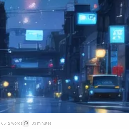
6512 words
33 minutes