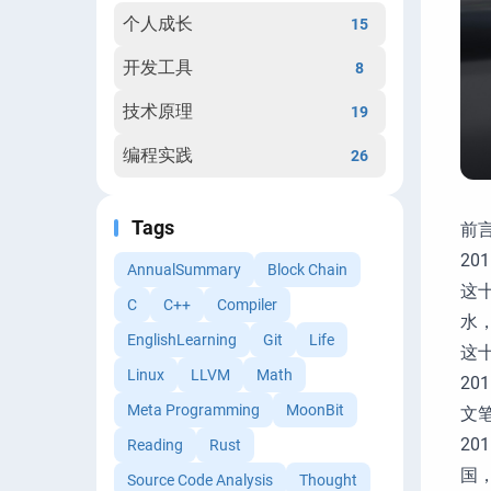
个人成长
15
开发工具
8
技术原理
19
编程实践
26
Tags
前
20
AnnualSummary
Block Chain
这
C
C++
Compiler
水
EnglishLearning
Git
Life
这
Linux
LLVM
Math
2
Meta Programming
MoonBit
文
2
Reading
Rust
国
Source Code Analysis
Thought