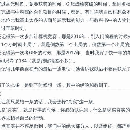
有过高光时刻，竞赛获奖的时候，GRE成绩突破的时候，拿到名校of
立完成与中科院的合作项目的时候，都是。有时连我自己也想象
，地位比我高出太多的人面前展示我的能力；与教科书中的人物
有过至暗时刻。
还记得第一次参加计算机竞赛，那是2016年，刚入门编程的时候
，1个小时就出局了，我是倒数第二个出局的，倒数第一个出局的
还记得第一次考GRE的时候，那是2017年，当时我背了快一年的
rbal只考了134（就是跟瞎猜差不多）。
还记得几年前跟初恋的最后一通电话，她告诉我以后不要再联系
历了这么多，是到了时候想一想，其中的经验和教训了。
实
果让我只总结一条的话，我会选择“真实”这一条。
么是“真实”，就是行事的时候，你必须认识到，什么是现实真实
世界去指导自己的行动。
一点其实并不容易做到，我们中的绝大部分人，以及组织，都严