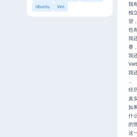
我
Ubuntu
Vim
独
望
也
我
赛
我
Ve
我
…
经
真
如
什
的
这