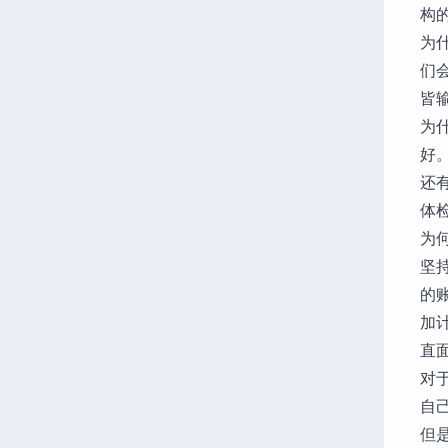
构
为
们
皆
为
好
还
体
为
坚
的
加
直
对
自
但